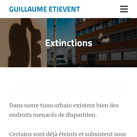
Aller
GUILLAUME ETIEVENT
au
contenu
Extinctions
Dans notre tissu urbain existent bien des
endroits menacés de disparition.
Certains sont déjà éteints et subsistent sous